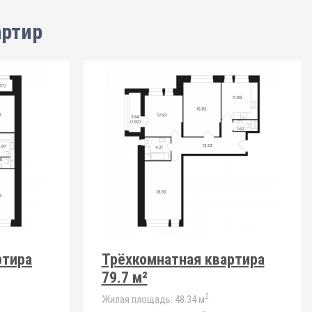
артир
ртира
Трёхкомнатная квартира
79.7 м²
2
Жилая площадь:
48.34 м