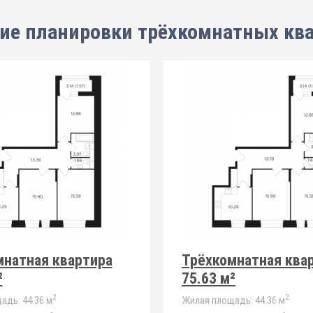
ие планировки
трёхкомнатных кв
мнатная квартира
Трёхкомнатная ква
²
75.63 м²
2
2
адь:
44.36 м
Жилая площадь:
44.36 м