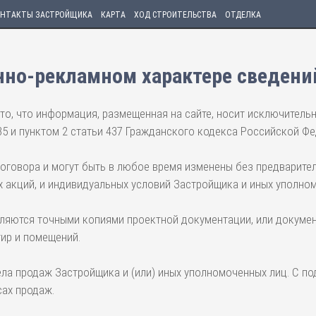
НТАКТЫ ЗАСТРОЙЩИКА
КАРТА
ХОД СТРОИТЕЛЬСТВА
ОТДЕЛКА
но-рекламном характере сведени
то, что информация, размещенная на сайте, носит исключитель
35 и пунктом 2 статьи 437 Гражданского кодекса Российской Фе
договора и могут быть в любое время изменены без предварите
 акций, и индивидуальных условий Застройщика и иных уполно
вляются точными копиями проектной документации, или докумен
тир и помещений.
ела продаж Застройщика и (или) иных уполномоченных лиц. С п
ах продаж.