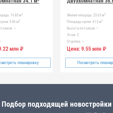
мнатная 34.1 м²
Двухкомнатная 36.
2
2
ощадь:
16.83 м
Жилая площадь:
23.63 м
2
2
ухни:
9.06 м
Площадь кухни:
4.12 м
отолков:
—
Высота потолков:
—
Этаж:
2
—
Отделка:
—
.22 млн ₽
Цена:
9.55 млн ₽
смотреть планировку
Посмотреть плани
Подбор подходящей новостройки