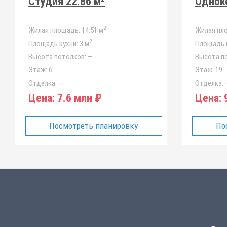
Студия 22.86 м²
Одноко
2
Жилая площадь:
14.51 м
Жилая пл
2
Площадь кухни:
3 м
Площадь к
Высота потолков:
—
Высота п
Этаж:
6
Этаж:
19
Отделка:
—
Отделка:
Цена:
7.6 млн ₽
Цена:
9
Посмотреть планировку
По