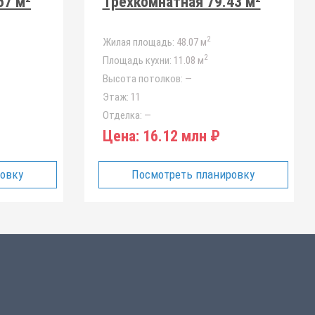
67 м²
Трёхкомнатная 79.43 м²
2
Жилая площадь:
48.07 м
2
Площадь кухни:
11.08 м
Высота потолков:
—
Этаж:
11
Отделка:
—
Цена:
16.12 млн ₽
ровку
Посмотреть планировку